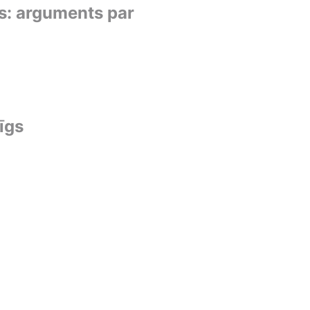
s: arguments par
īgs