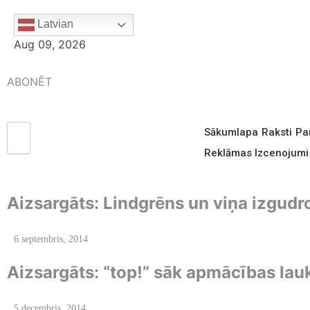
Latvian
Aug 09, 2026
ABONĒT
Sākumlapa
Raksti
Pa
Reklāmas Izcenojumi
Aizsargāts: Lindgrēns un viņa izgudro
6 septembris, 2014
Aizsargāts: “top!” sāk apmācības lau
5 decembris, 2014