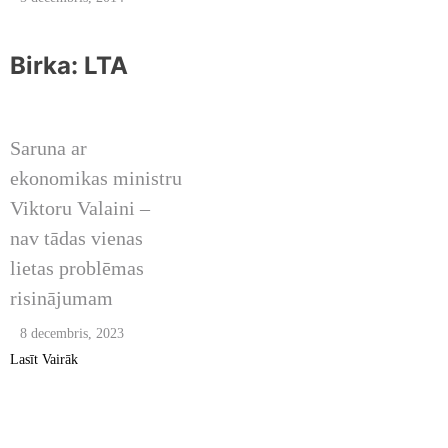
Birka:
LTA
2023. OKTOBRIS /
NOVEMBRIS /
DECEMBRIS
Saruna ar
ekonomikas ministru
Viktoru Valaini –
nav tādas vienas
lietas problēmas
risinājumam
8 decembris, 2023
Lasīt Vairāk