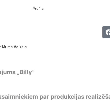
Profils
r Mums
Veikals
jums „Billy”
ksaimniekiem par produkcijas realizēš