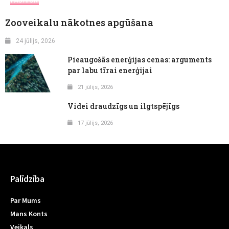
FASHION
Zooveikalu nākotnes apgūšana
24 jūlijs, 2026
Pieaugošās enerģijas cenas: arguments
par labu tīrai enerģijai
21 jūlijs, 2026
Videi draudzīgs un ilgtspējīgs
17 jūlijs, 2026
Palīdzība
Par Mums
Mans Konts
Veikals