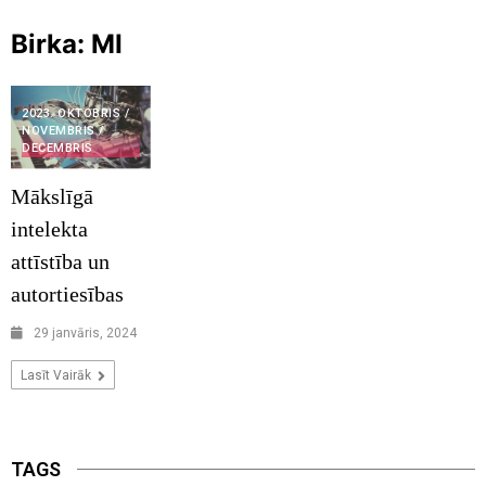
Birka:
MI
2023. OKTOBRIS /
NOVEMBRIS /
DECEMBRIS
Mākslīgā
intelekta
attīstība un
autortiesības
29 janvāris, 2024
Lasīt Vairāk
TAGS