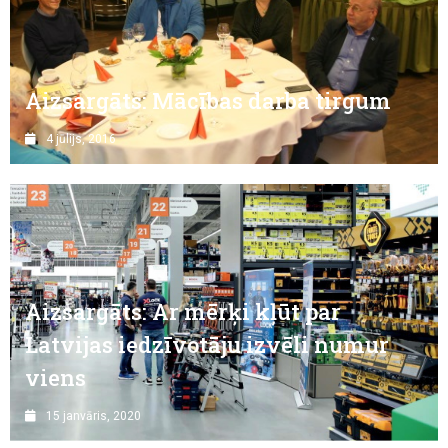
Aizsargāts: Mācības darba tirgum
4 jūlijs, 2016
Aizsargāts: Ar mērķi kļūt par
Latvijas iedzīvotāju izvēli numur
viens
15 janvāris, 2020