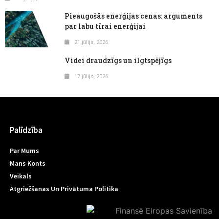
Pieaugošās enerģijas cenas: arguments
par labu tīrai enerģijai
21 jūlijs, 2026
Videi draudzīgs un ilgtspējīgs
17 jūlijs, 2026
Palīdzība
Par Mums
Mans Konts
Veikals
Atgriežšanas Un Privātuma Politika