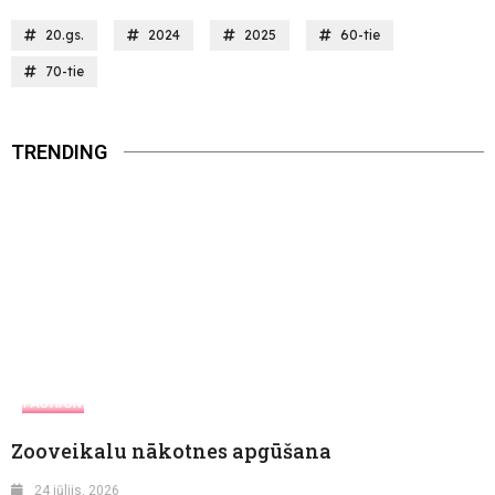
20.gs.
2024
2025
60-tie
70-tie
TRENDING
FASHION
Zooveikalu nākotnes apgūšana
24 jūlijs, 2026