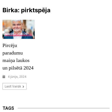
Birka:
pirktspēja
2024. APRĪLIS /
MAIJS / JŪNIJS
Pircēju
paradumu
maiņa laukos
un pilsētā 2024
4 jūnijs, 2024
Lasīt Vairāk
TAGS