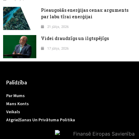
Pieaugošās enerģijas cenas: arguments
par labu tīrai enerģijai
21 jūlijs, 2026
Videi draudzīgs un ilgtspējīgs
17 jūlijs, 2026
Palīdzība
Par Mums
Mans Konts
Veikals
Atgriežšanas Un Privātuma Politika