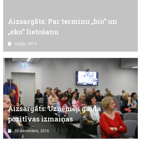
Aizsargāts: Par terminu „bio” un
„eko” lietošanu
4 jūlijs, 2014
Aizsargāts: Uzņēmēji gaida
pozitīvas izmaiņas
30 decembris, 2016