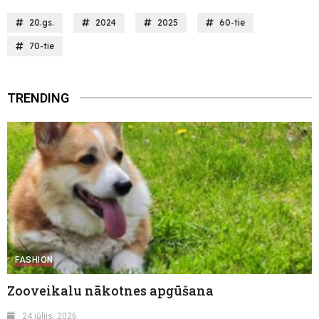
20.gs.
2024
2025
60-tie
70-tie
TRENDING
FASHION
Zooveikalu nākotnes apgūšana
24 jūlijs, 2026