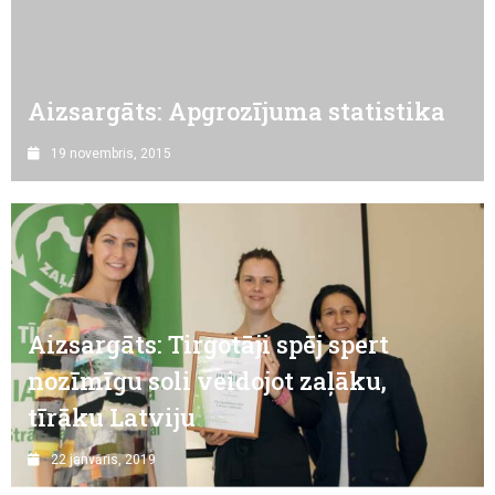
Aizsargāts: Apgrozījuma statistika
19 novembris, 2015
Aizsargāts: Tirgotāji spēj spert
nozīmīgu soli veidojot zaļāku,
tīrāku Latviju
22 janvāris, 2019