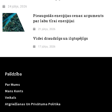
24 jūlijs, 2026
Pieaugošās enerģijas cenas: arguments
par labu tīrai enerģijai
21 jūlijs, 2026
Videi draudzīgs un ilgtspējīgs
17 jūlijs, 2026
Palīdzība
Par Mums
Mans Konts
Veikals
Atgriežšanas Un Privātuma Politika