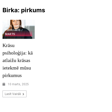
Birka:
pirkums
2025. JANVĀRIS /
FEBRUĀRIS /
MARTS
Krāsu
psiholoģija: kā
atlaižu krāsas
ietekmē mūsu
pirkumus
10 marts, 2025
Lasīt Vairāk