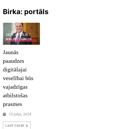
Birka:
portāls
2024. APRĪLIS /
MAIJS / JŪNIJS
Jaunās
paaudzes
digitālajai
veselībai būs
vajadzīgas
atbilstošas
prasmes
23 jūlijs, 2024
Lasīt Vairāk