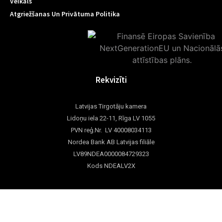
Veikals
Atgriežšanas Un Privātuma Politika
Rekvizīti
Latvijas Tirgotāju kamera
Lidoņu iela 22-11, Rīga LV 1055
PVN reģ.Nr. LV 40008034113
Nordea Bank AB Latvijas filiāle
LV89NDEA0000084729323
Kods NDEALV2X