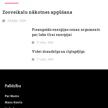
FASHION
Zooveikalu nākotnes apgūšana
24 jūlijs, 2026
Pieaugošās enerģijas cenas: arguments
par labu tīrai enerģijai
21 jūlijs, 2026
Videi draudzīgs un ilgtspējīgs
17 jūlijs, 2026
Palīdzība
Par Mums
Mans Konts