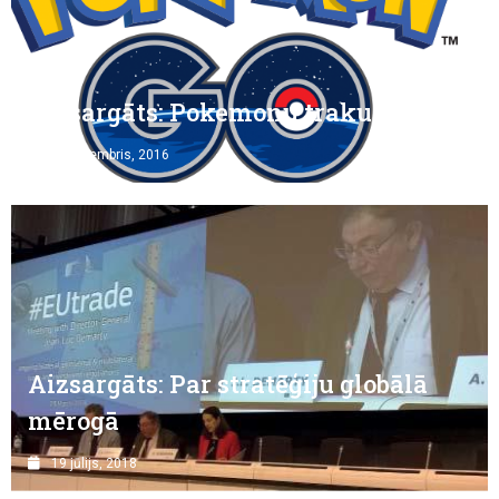
Aizsargāts: Pokemonu trakums
2 septembris, 2016
Aizsargāts: Par stratēģiju globālā
mērogā
19 jūlijs, 2018