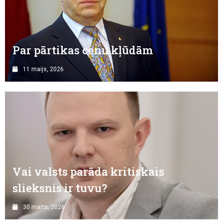
Par pārtikas cenu kļūdām
11 maijs, 2026
Vai valsts parāda kritiskais
slieksnis ir tuvu?
30 marts, 2026