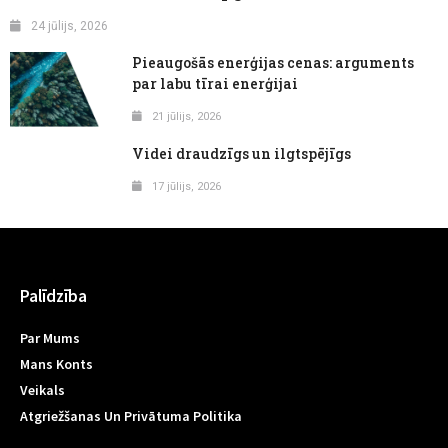
24 jūlijs, 2026
Pieaugošās enerģijas cenas: arguments
par labu tīrai enerģijai
21 jūlijs, 2026
Videi draudzīgs un ilgtspējīgs
17 jūlijs, 2026
Palīdzība
Par Mums
Mans Konts
Veikals
Atgriežšanas Un Privātuma Politika