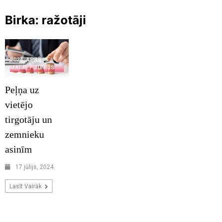
Birka:
ražotāji
2024. APRĪLIS /
MAIJS / JŪNIJS
Peļņa uz
vietējo
tirgotāju un
zemnieku
asinīm
17 jūlijs, 2024
Lasīt Vairāk