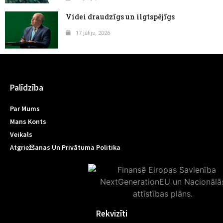
Videi draudzīgs un ilgtspējīgs
17 jūlijs, 2026
Palīdzība
Par Mums
Mans Konts
Veikals
Atgriežšanas Un Privātuma Politika
Rekvizīti