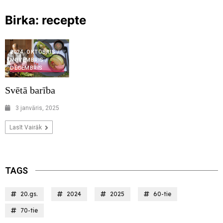
Birka:
recepte
2024. OKTOBRIS /
NOVEMBRIS /
DECEMBRIS
Svētā barība
3 janvāris, 2025
Lasīt Vairāk
TAGS
20.gs.
2024
2025
60-tie
70-tie