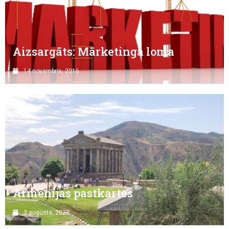
Aizsargāts: Mārketinga loma
14 novembris, 2016
Armēnijas pastkartes
3 augusts, 2023