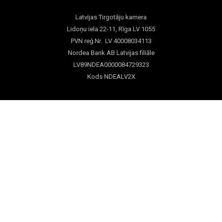
Latvijas Tirgotāju kamera
Lidoņu iela 22-11, Rīga LV 1055
PVN reģ.Nr. LV 40008034113
Nordea Bank AB Latvijas filiāle
LV89NDEA0000084729323
Kods NDEALV2X