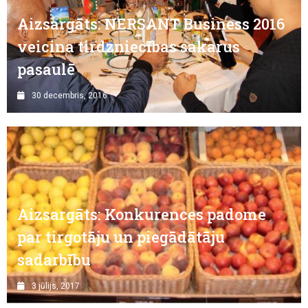
Aizsargāts: NERSANT Business 2016
veicina tirdzniecības sakarus
pasaulē
30 decembris, 2016
Aizsargāts: Konkurences padome
par tirgotāju un piegādātāju
sadarbību
3 jūlijs, 2017