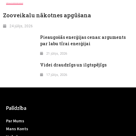
FASHION
Zooveikalu nākotnes apgūšana
24 jūlijs, 2026
Pieaugošās enerģijas cenas: arguments
par labu tīrai enerģijai
21 jūlijs, 2026
Videi draudzīgs un ilgtspējīgs
17 jūlijs, 2026
Palīdzība
Par Mums
Mans Konts