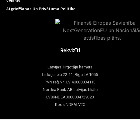
Veikals
Atgriežšanas Un Privātuma Politika
Rekvizīti
Latvijas Tirgotāju kamera
Lidoņu iela 22-11, Rīga LV 1055
PVN reģ.Nr. LV 40008034113
Nordea Bank AB Latvijas filiāle
LV89NDEA0000084729323
Kods NDEALV2X