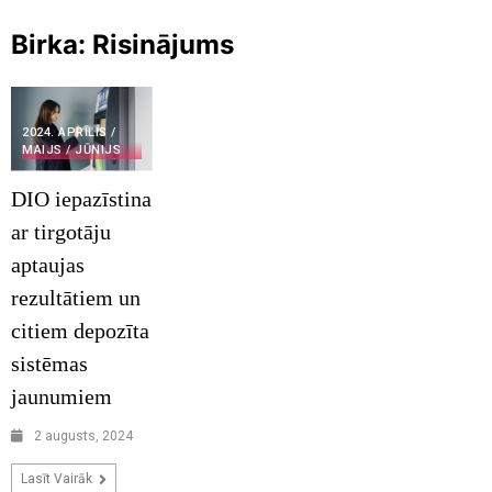
Birka:
Risinājums
2024. APRĪLIS /
MAIJS / JŪNIJS
DIO iepazīstina
ar tirgotāju
aptaujas
rezultātiem un
citiem depozīta
sistēmas
jaunumiem
2 augusts, 2024
Lasīt Vairāk