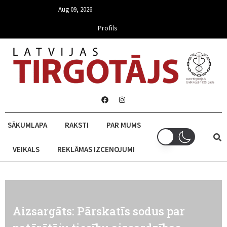
Aug 09, 2026
Profils
SĀKUMLAPA
RAKSTI
PAR MUMS
VEIKALS
REKLĀMAS IZCENOJUMI
Aizsargāts: Pārskatīs sodus par