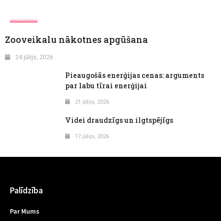
FASHION
Zooveikalu nākotnes apgūšana
24 jūlijs, 2026
Pieaugošās enerģijas cenas: arguments
par labu tīrai enerģijai
21 jūlijs, 2026
Videi draudzīgs un ilgtspējīgs
17 jūlijs, 2026
Palīdzība
Par Mums