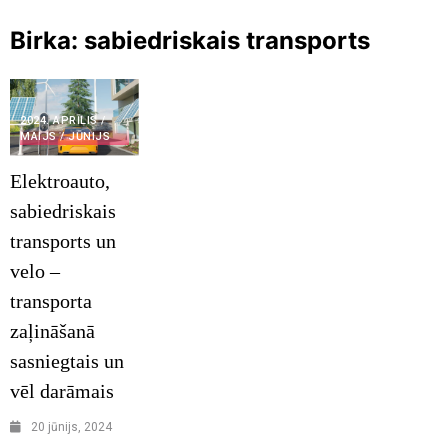
Birka:
sabiedriskais transports
2024. APRĪLIS /
MAIJS / JŪNIJS
Elektroauto,
sabiedriskais
transports un
velo –
transporta
zaļināšanā
sasniegtais un
vēl darāmais
20 jūnijs, 2024