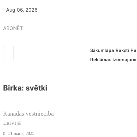
Aug 06, 2026
ABONĒT
Aizsargāts: Par starptautiskiem tirdzniecīb
līgumiem
Sākumlapa
Raksti
Pa
Reklāmas Izcenojumi
20 maijs, 2018
Birka:
svētki
2025. JANVĀRIS /
FEBRUĀRIS / MARTS
Kanādas vēstniecība
Latvijā
31 marts, 2025