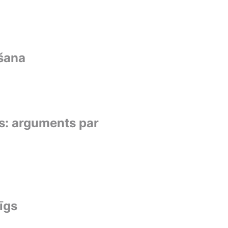
šana
s: arguments par
īgs