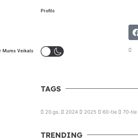
Profils
as
Aizsargāts: Aizstāvēt savas int
r Mums
Veikals
7 jūlijs, 2014
TAGS
20.gs.
2024
2025
60-tie
70-tie
TRENDING