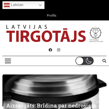
Latvian
Aug 06, 2026
Profils
Aizsargāts: Brīdina par nedrošiem