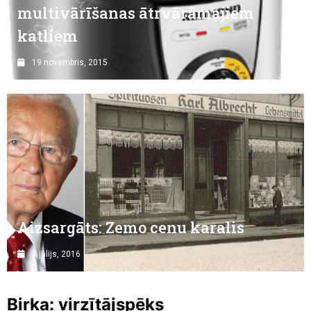
multivārīšanas ātrvārāmajiem
katliem
19 novembris, 2015
Aizsargāts: Zemo cenu karalis
3 jūlijs, 2016
Birka:
virzītājspēks