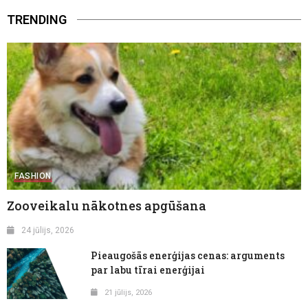
TRENDING
FASHION
Zooveikalu nākotnes apgūšana
24 jūlijs, 2026
Pieaugošās enerģijas cenas: arguments
par labu tīrai enerģijai
21 jūlijs, 2026