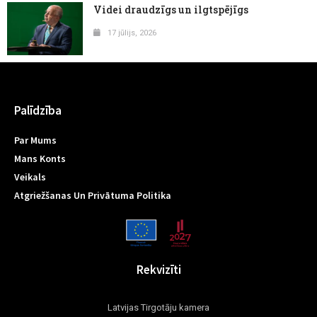
Videi draudzīgs un ilgtspējīgs
17 jūlijs, 2026
Palīdzība
Par Mums
Mans Konts
Veikals
Atgriežšanas Un Privātuma Politika
Rekvizīti
Latvijas Tirgotāju kamera