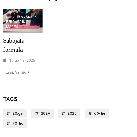
2025. JANVĀRIS /
FEBRUĀRIS /
MARTS
Sabojātā
formula
17 aprīlis, 2025
Lasīt Vairāk
TAGS
20.gs.
2024
2025
60-tie
70-tie