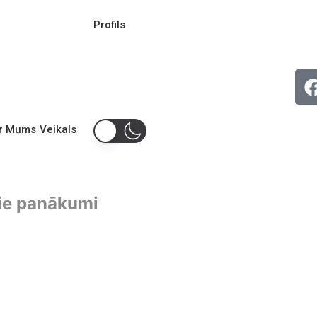
Profils
r Mums
Veikals
lie panākumi