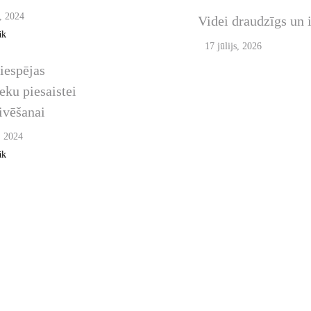
, 2024
Videi draudzīgs un i
ANVĀRIS /
āk
RIS / MARTS
17 jūlijs, 2026
iespējas
eku piesaistei
ivēšanai
s, 2024
āk