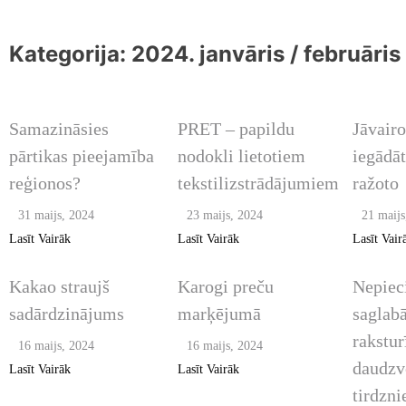
Kategorija:
2024. janvāris / februāris
2024. JANVĀRIS /
2024. JANVĀRIS /
2024. J
FEBRUĀRIS / MARTS
FEBRUĀRIS / MARTS
FEBRUĀ
Samazināsies
PRET – papildu
Jāvair
pārtikas pieejamība
nodokli lietotiem
iegādāt
reģionos?
tekstilizstrādājumiem
ražoto
31 maijs, 2024
23 maijs, 2024
21 maijs
2024. JANVĀRIS /
2024. JANVĀRIS /
2024. J
Lasīt Vairāk
Lasīt Vairāk
Lasīt Vair
FEBRUĀRIS / MARTS
FEBRUĀRIS / MARTS
FEBRUĀ
Kakao straujš
Karogi preču
Nepiec
sadārdzinājums
marķējumā
saglabā
rakstur
16 maijs, 2024
16 maijs, 2024
daudzv
Lasīt Vairāk
Lasīt Vairāk
tirdzni