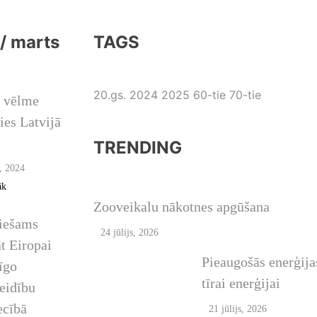
 / marts
TAGS
ANVĀRIS /
RIS / MARTS
20.gs.
2024
2025
60-tie
70-tie
o vēlme
ies Latvijā
TRENDING
, 2024
FASHION
ANVĀRIS /
āk
RIS / MARTS
Zooveikalu nākotnes apgūšana
iešams
24 jūlijs, 2026
t Eiropai
Pieaugošās enerģija
īgo
tīrai enerģijai
eidību
ecībā
21 jūlijs, 2026