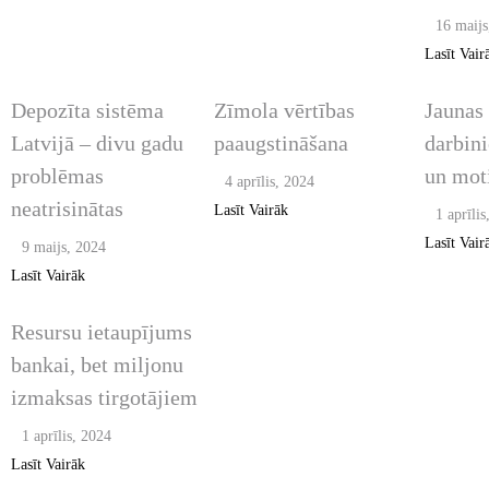
2024. JANVĀRIS /
16 maijs
FEBRUĀRIS / MARTS
2024. JANVĀRIS /
2024. J
Lasīt Vair
FEBRUĀRIS / MARTS
UNCATEGORIZED
FEBRUĀ
Depozīta sistēma
Zīmola vērtības
Jaunas 
Latvijā – divu gadu
paaugstināšana
darbini
problēmas
un mot
4 aprīlis, 2024
neatrisinātas
Lasīt Vairāk
1 aprīli
Lasīt Vair
9 maijs, 2024
2024. JANVĀRIS /
Lasīt Vairāk
FEBRUĀRIS / MARTS
Resursu ietaupījums
bankai, bet miljonu
izmaksas tirgotājiem
1 aprīlis, 2024
Lasīt Vairāk