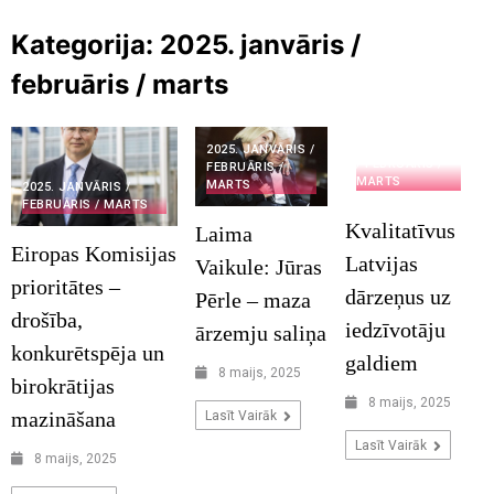
Kategorija:
2025. janvāris /
februāris / marts
2025. JANVĀRIS
2025. JANVĀRIS /
/ FEBRUĀRIS /
FEBRUĀRIS /
MARTS
MARTS
2025. JANVĀRIS /
FEBRUĀRIS / MARTS
Kvalitatīvus
Laima
Eiropas Komisijas
Latvijas
Vaikule: Jūras
prioritātes –
dārzeņus uz
Pērle – maza
drošība,
iedzīvotāju
ārzemju saliņa
konkurētspēja un
galdiem
8 maijs, 2025
birokrātijas
8 maijs, 2025
mazināšana
Lasīt Vairāk
Lasīt Vairāk
8 maijs, 2025