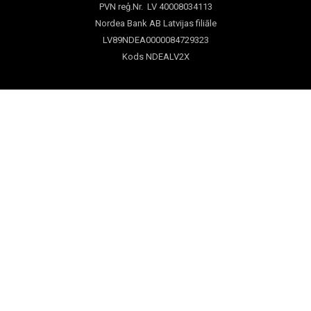
PVN reģ.Nr. LV 40008034113
Nordea Bank AB Latvijas filiāle
LV89NDEA0000084729323
Kods NDEALV2X