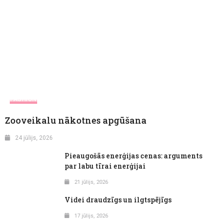
FASHION
Zooveikalu nākotnes apgūšana
24 jūlijs, 2026
Pieaugošās enerģijas cenas: arguments
par labu tīrai enerģijai
21 jūlijs, 2026
Videi draudzīgs un ilgtspējīgs
17 jūlijs, 2026