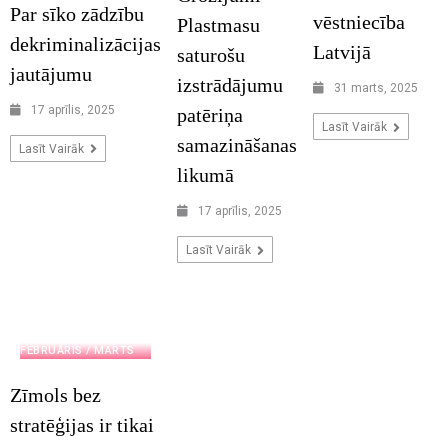
Par sīko zādzību
vēstniecība
Plastmasu
dekriminalizācijas
Latvijā
saturošu
jautājumu
izstrādājumu
31 marts, 2025
17 aprīlis, 2025
patēriņa
Lasīt Vairāk
samazināšanas
Lasīt Vairāk
likumā
17 aprīlis, 2025
Lasīt Vairāk
2025. JANVĀRIS /
FEBRUĀRIS / MARTS
Zīmols bez
stratēģijas ir tikai