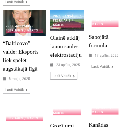
Lasīt Vairāk
2025. JANVĀRIS
2025. JANVĀRIS /
/ FEBRUĀRIS /
FEBRUĀRIS /
MARTS
MARTS
2025. JANVĀRIS /
FEBRUĀRIS / MARTS
Sabojātā
Olainē atklāj
“Balticovo”
formula
jaunu saules
valde: Eksports
elektrostaciju
17 aprīlis, 2025
liek spēlēt
23 aprīlis, 2025
Lasīt Vairāk
augstākajā līgā
Lasīt Vairāk
8 maijs, 2025
Lasīt Vairāk
2025. JANVĀRIS
2025. JANVĀRIS /
/ FEBRUĀRIS /
FEBRUĀRIS /
MARTS
MARTS
2025. JANVĀRIS /
FEBRUĀRIS / MARTS
Kanādas
Grozījumi