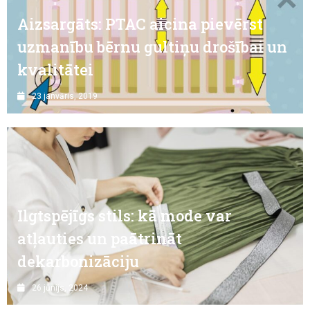
Aizsargāts: PTAC aicina pievērst
uzmanību bērnu gultiņu drošībai un
kvalitātei
23 janvāris, 2019
Ilgtspējīgs stils: kā mode var
atļauties un paātrināt
dekarbonizāciju
26 jūnijs, 2024