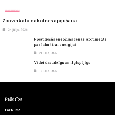
FASHION
Zooveikalu nākotnes apgūšana
24 jūlijs, 2026
Pieaugošās enerģijas cenas: arguments
par labu tīrai enerģijai
21 jūlijs, 2026
Videi draudzīgs un ilgtspējīgs
17 jūlijs, 2026
Palīdzība
Par Mums