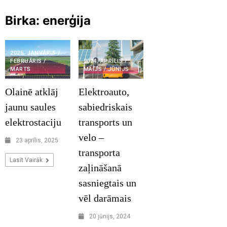
Birka:
enerģija
2025. JANVĀRIS /
FEBRUĀRIS /
2024. APRĪLIS /
MARTS
MAIJS / JŪNIJS
Olainē atklāj
Elektroauto,
jaunu saules
sabiedriskais
elektrostaciju
transports un
velo –
23 aprīlis, 2025
transporta
Lasīt Vairāk
zaļināšanā
sasniegtais un
vēl darāmais
20 jūnijs, 2024