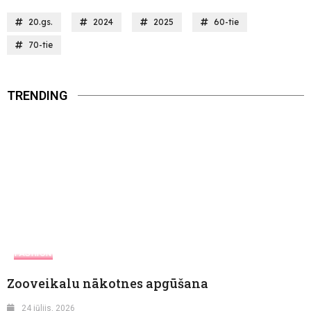
20.gs.
2024
2025
60-tie
70-tie
TRENDING
FASHION
Zooveikalu nākotnes apgūšana
24 jūlijs, 2026