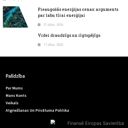
Pieaugošās enerģijas cenas: arguments
par labu tīrai enerģijai
21 jūlijs, 2026
Videi draudzīgs un ilgtspējīgs
17 jūlijs, 2026
Palīdzība
Par Mums
Mans Konts
Veikals
Atgriežšanas Un Privātuma Politika