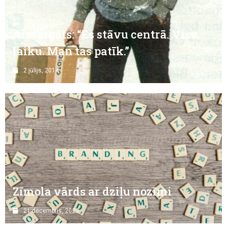
Aizsargāts: “Es stāvu centrā. Visu
laiku. Man tas patīk.”
2 jūlijs, 2014
Zīmola vārds ar dziļu nozīmi
21 decembris, 2023