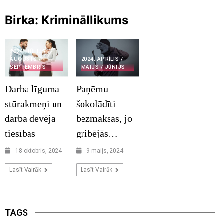
Birka:
Krimināllikums
2024. JŪLIJS /
AUGUSTS /
2024. APRĪLIS /
SEPTEMBRIS
MAIJS / JŪNIJS
Darba līguma
Paņēmu
stūrakmeņi un
šokolādīti
darba devēja
bezmaksas, jo
tiesības
gribējās…
18 oktobris, 2024
9 maijs, 2024
Lasīt Vairāk
Lasīt Vairāk
TAGS