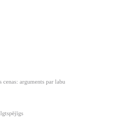
s cenas: arguments par labu
lgtspējīgs