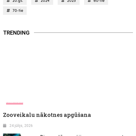
20.gs.
2024
2025
60-tie
70-tie
TRENDING
FASHION
Zooveikalu nākotnes apgūšana
24 jūlijs, 2026