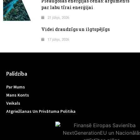
Pieaugošās enerģijas cenas: arguments
par labu tīrai enerģijai
21 jūlijs, 2026
Videi draudzīgs un ilgtspējīgs
17 jūlijs, 2026
Palīdzība
Par Mums
Mans Konts
Veikals
Atgriežšanas Un Privātuma Politika