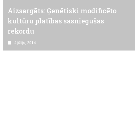
Aizsargāts: Ģenētiski modificēto
kultūru platības sasniegušas
rekordu
4 jūlijs, 2014
Aizsargāts: Kolēģis robots
19 novembris, 2015