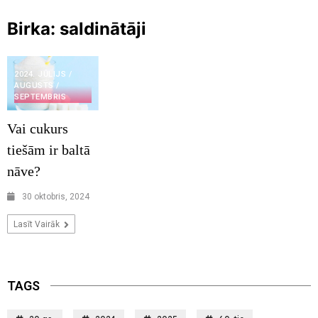
Birka:
saldinātāji
2024. JŪLIJS /
AUGUSTS /
SEPTEMBRIS
Vai cukurs
tiešām ir baltā
nāve?
30 oktobris, 2024
Lasīt Vairāk
TAGS