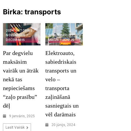
Birka:
transports
2024. OKTOBRIS /
NOVEMBRIS /
2024. APRĪLIS /
DECEMBRIS
MAIJS / JŪNIJS
Par degvielu
Elektroauto,
maksāsim
sabiedriskais
vairāk un ātrāk
transports un
nekā tas
velo –
nepieciešams
transporta
“zaļo prasību”
zaļināšanā
dēļ
sasniegtais un
vēl darāmais
9 janvāris, 2025
20 jūnijs, 2024
Lasīt Vairāk