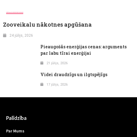
FASHION
Zooveikalu nākotnes apgūšana
24 jūlijs, 2026
Pieaugošās enerģijas cenas: arguments
par labu tīrai enerģijai
21 jūlijs, 2026
Videi draudzīgs un ilgtspējīgs
17 jūlijs, 2026
Palīdzība
Par Mums