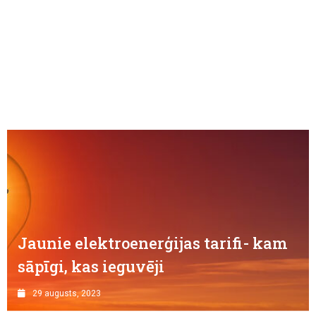
Sabojātā formula
17 aprīlis, 2025
Jaunie elektroenerģijas tarifi- kam
sāpīgi, kas ieguvēji
29 augusts, 2023