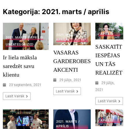
Kategorija:
2021. marts / aprīlis
2021. MARTS
/ APRĪLIS
2021. MARTS /
2021. MARTS / APRĪLIS
APRĪLIS
UNCATEGORIZED
SASKATĪT
VASARAS
IESPĒJAS
Ir liela māksla
GARDEROBES
UN TĀS
saredzēt savu
AKCENTI
REALIZĒT
klientu
29 jūlijs, 2021
29 jūlijs,
23 septembris, 2021
2021
Lasīt Vairāk
Lasīt Vairāk
Lasīt Vairāk
2021. MARTS
/ APRĪLIS
2021. MARTS /
APRĪLIS