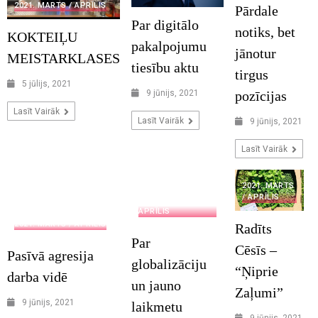
2021. MARTS / APRĪLIS
Pārdale
Par digitālo
notiks, bet
KOKTEIĻU
pakalpojumu
jānotur
MEISTARKLASES
tiesību aktu
tirgus
5 jūlijs, 2021
9 jūnijs, 2021
pozīcijas
Lasīt Vairāk
Lasīt Vairāk
9 jūnijs, 2021
Lasīt Vairāk
2021. MARTS
/ APRĪLIS
2021. MARTS /
APRĪLIS
2021. MARTS / APRĪLIS
Radīts
Par
Cēsīs –
Pasīvā agresija
globalizāciju
“Ņiprie
darba vidē
un jauno
Zaļumi”
9 jūnijs, 2021
laikmetu