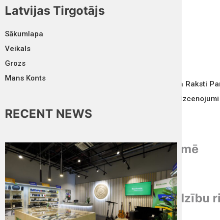
Latvijas Tirgotājs
Aug 06, 2026
Sākumlapa
ABONĒT
Veikals
Grozs
Mans Konts
Sākumlapa
Raksti
Pa
Reklāmas Izcenojumi
RECENT NEWS
Aizsargāts: Kam veicas izaugsmē
2 septembris, 2016
Aizsargāts: Uzklausa LTA – zādzību r