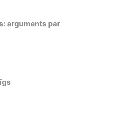
s: arguments par
īgs