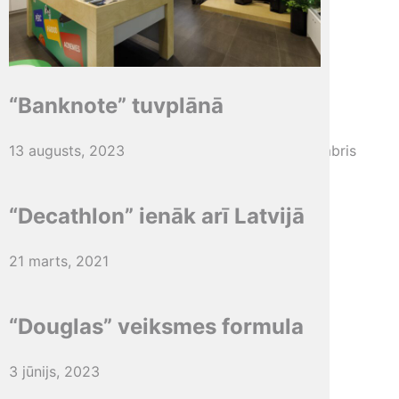
19 februāris, 2016
Birka:
Panākumu atslēga
“Banknote” tuvplānā
13 augusts, 2023
2023. oktobris / novembris / decembris
Zīmola vārds ar dziļu nozīmi
“Decathlon” ienāk arī Latvijā
21 decembris, 2023
21 marts, 2021
Lasīt vairāk
“Douglas” veiksmes formula
3 jūnijs, 2023