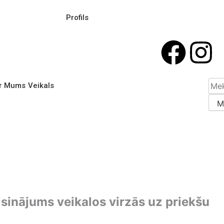
Profils
r Mums
Veikals
isinājums veikalos virzās uz priekšu