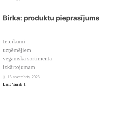
Birka:
produktu pieprasījums
2023. OKTOBRIS /
NOVEMBRIS /
DECEMBRIS
Ieteikumi
uzņēmējiem
vegāniskā sortimenta
izkārtojumam
13 novembris, 2023
Lasīt Vairāk