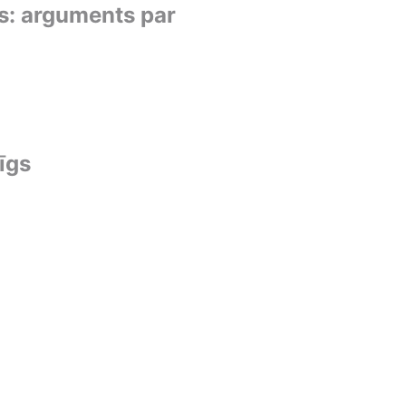
s: arguments par
īgs