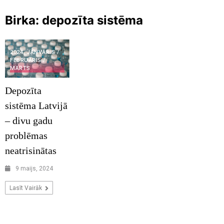
Birka:
depozīta sistēma
2024. JANVĀRIS /
FEBRUĀRIS /
MARTS
Depozīta
sistēma Latvijā
– divu gadu
problēmas
neatrisinātas
9 maijs, 2024
Lasīt Vairāk