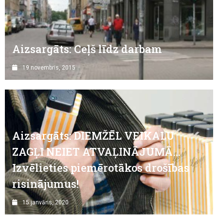
Aizsargāts: Ceļš līdz darbam
19 novembris, 2015
Aizsargāts: DIEMŽĒL VEIKALU
ZAGĻI NEIET ATVAĻINĀJUMĀ…
Izvēlieties piemērotākos drošības
risinājumus!
15 janvāris, 2020