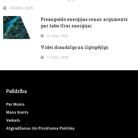
24 jūlijs, 2026
Pieaugošās enerģijas cenas: arguments
par labu tīrai enerģijai
21 jūlijs, 2026
Videi draudzīgs un ilgtspējīgs
17 jūlijs, 2026
Palīdzība
Par Mums
Mans Konts
Veikals
Atgriežšanas Un Privātuma Politika